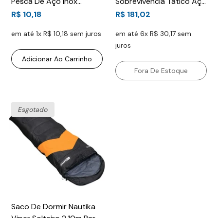
Pesca De Aço Inox
Sobrevivência Tático Aço
Alligator Tamanho 4
Inox 420 Multiuso Feroz
R$ 10,18
R$ 181,02
Pescaria 2,53cm
De Bolso Militar Drop
em até 1x R$ 10,18 sem juros
em até 6x R$ 30,17 sem
Point TAG
juros
Adicionar Ao Carrinho
Fora De Estoque
Esgotado
Saco De Dormir Nautika