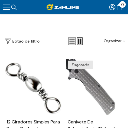
0
0
Pular Para O Conteúdo
ite
Organizar
Botão de filtro
Esgotado
12 Giradores Simples Para
Canivete De