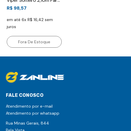
Viper Solteiro 2,10m Para
Camping 5°c À 12°c Ntk
R$ 98,57
Com Bolsa De Transporte
em até 6x R$ 16,42 sem
Laranja Com Preto
juros
Fora De Estoque
FALE CONOSCO
Atendimento por e-mail
Atendimento por whatsapp
Rua Minas Gerais, 844
Bela Vista