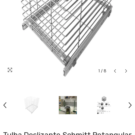
1
/
8
Tulha Deslizante Schmitt Retangular