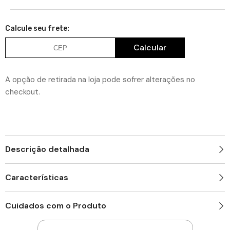
Tulha
Adicionar
Tulha
Deslizante
Deslizante
a
Schmitt
Schmitt
Retangular
Calcule seu frete:
Retangular
lista
35kg
35kg
Cesto
de
Cesto
Calcular
de
de
desejos
Roupas
Roupas
Aramado
Aramado
de
de
A opção de retirada na loja pode sofrer alterações no
Embutir
Embutir
Banheiro
Banheiro
checkout.
Aço
Aço
Cromado
Cromado
Descrição detalhada
Características
Cuidados com o Produto