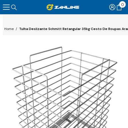
0
0
Pular Para O Conteúdo
ite
Home
/
Tulha Deslizante Schmitt Retangular 35kg Cesto De Roupas A