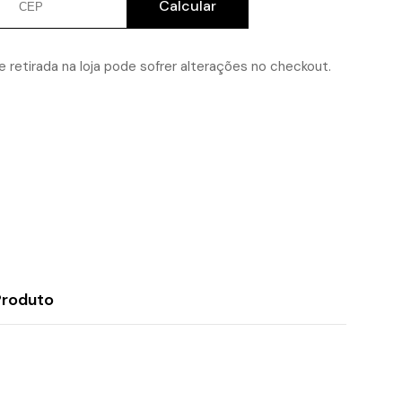
Calcular
Litros
Aço
Inox
com
Tampa
 retirada na loja pode sofrer alterações no checkout.
Aparador
de
Gelo
para
Servir
Zanella
Produto