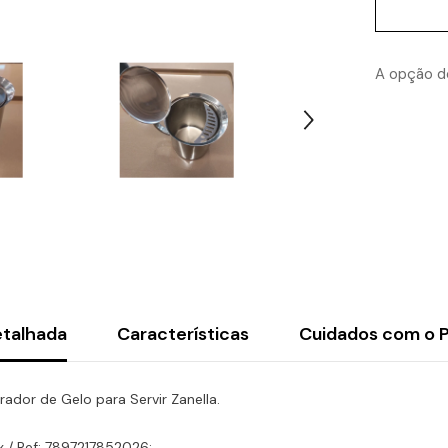
Litros
desejos
Aço
Inox
com
Tampa
A opção de
Aparador
de
Gelo
para
Servir
Zanella
etalhada
Características
Cuidados com o 
dor de Gelo para Servir Zanella.
x / Ref: 7897217852026;