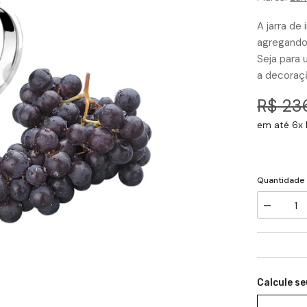
A jarra de
agregando 
Seja para
a decoraç
R$ 23
em até 6x 
Quantidade
Diminuir
a
quantidad
de
Adicionar
Jarra
de
a
Suco
Calcule se
Água
lista
Chá
de
2