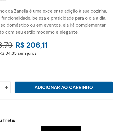
 inox da Zanella é uma excelente adição à sua cozinha,
funcionalidade, beleza e praticidade para o dia a dia.
 uso doméstico ou em eventos, ela irá complementar
ão com seu estilo moderno e elegante.
6,79
R$ 206,11
R$ 34,35 sem juros
ADICIONAR AO CARRINHO
Aumentar
a
quantidade
e
de
Jarra
de
Suco
Água
u frete:
Chá
2