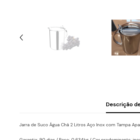
Descrição d
Jarra de Suco Água Chá 2 Litros Aço Inox com Tampa Apara
Garantia: 90 dias / Peso: 0,634kg / Cor predominante: ino