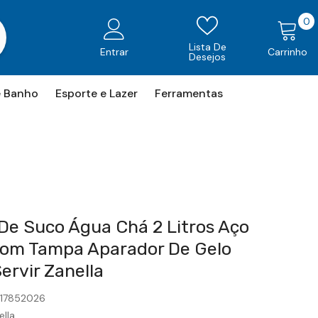
0
0
i
Lista De
Entrar
Carrinho
Desejos
e Banho
Esporte e Lazer
Ferramentas
De Suco Água Chá 2 Litros Aço
Com Tampa Aparador De Gelo
ervir Zanella
217852026
ella