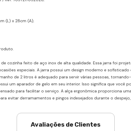
m (L) x 28cm (A);
produto.
o de cozinha feito de aço inox de alta qualidade. Essa jarra foi pro
m ocasiões especiais. A jarra possui um design moderno e sofisticad
anho de 2 litros é adequado para servir várias pessoas, tornando-a
ossui um aparador de gelo em seu interior. Isso significa que você 
oi pensado para facilitar o serviço. A alça ergonômica proporciona u
 para evitar derramamentos e pingos indesejados durante o despejo
Avaliações de Clientes