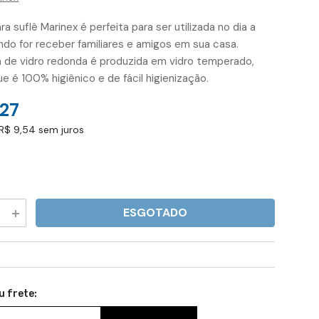
ra suflê Marinex é perfeita para ser utilizada no dia a
ndo for receber familiares e amigos em sua casa.
a de vidro redonda é produzida em vidro temperado,
ue é 100% higiênico e de fácil higienização.
,27
R$ 9,54 sem juros
ESGOTADO
Aumentar
a
quantidade
e
de
Forma
para
Suflê
Assadeira
u frete:
Redonda
Grande