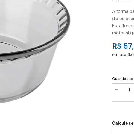
A forma pa
dia ou qua
Esta form
material q
R$ 57
em até 6x 
Quantidade
Diminuir
a
quantidad
de
Adicionar
Forma
para
a
Suflê
Calcule se
Assadeira
lista
Redonda
de
Grande