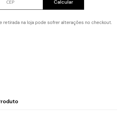
Calcular
2,4
Litros
de
Vidro
Linha
 retirada na loja pode sofrer alterações no checkout.
Clássica
Marinex
Produto