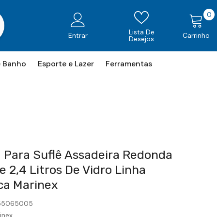
0
0
i
Lista De
Entrar
Carrinho
Desejos
e Banho
Esporte e Lazer
Ferramentas
 Para Suflê Assadeira Redonda
 2,4 Litros De Vidro Linha
ca Marinex
155065005
inex