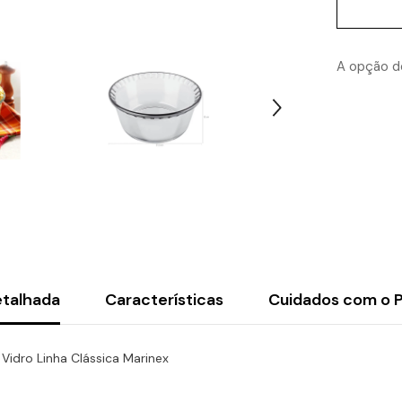
2,4
desejos
Litros
de
Vidro
Linha
A opção de
Clássica
Marinex
etalhada
Características
Cuidados com o 
Vidro Linha Clássica Marinex