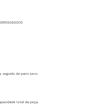
: 7891155065005
a, seguido de pano seco;
apacidade total da peça;