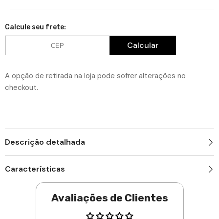
Coluna
Adicionar
Coluna
Deslizante
Deslizante
a
com
com
10
Calcule seu frete:
10
lista
Cestos
Cestos
Aramados
de
Aramados
Calcular
para
para
desejos
Armário
Armário
Masutti
Masutti
Copat
Copat
A opção de retirada na loja pode sofrer alterações no
em
em
Aço
Aço
checkout.
Carbono
Carbono
Descrição detalhada
Características
Avaliações de Clientes