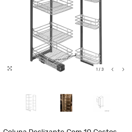
1
/
3
Coluna Deslizante Com 10 Cestos