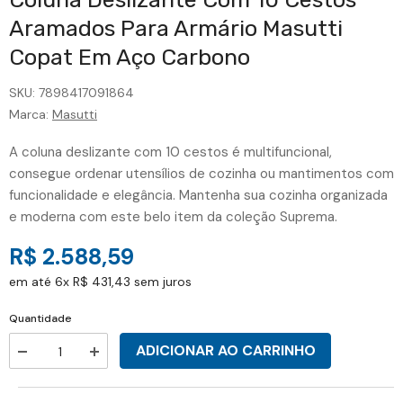
Aramados Para Armário Masutti
Copat Em Aço Carbono
SKU:
7898417091864
Marca:
Masutti
A coluna deslizante com 10 cestos é multifuncional,
consegue ordenar utensílios de cozinha ou mantimentos com
funcionalidade e elegância. Mantenha sua cozinha organizada
e moderna com este belo item da coleção Suprema.
R$ 2.588,59
em até 6x R$ 431,43 sem juros
Quantidade
ADICIONAR AO CARRINHO
Aumentar
Diminuir
a
a
quantidade
quantidade
de
de