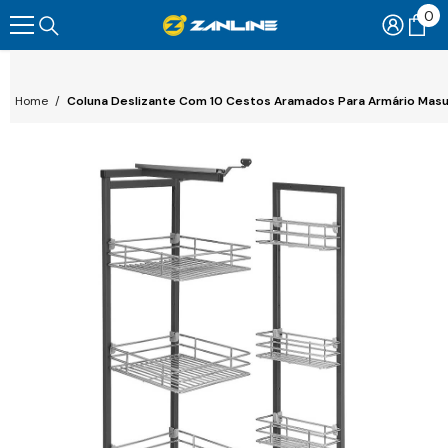
0
0
Pular Para O Conteúdo
ite
Home
/
Coluna Deslizante Com 10 Cestos Aramados Para Armário Mas